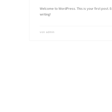
Welcome to WordPress. This is your first post. Edi
writing!
von
admin